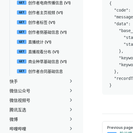
创作者电商传播信息 (V1)
GET
{

  "code": 
创作者主页视频 (V1)
GET
  "message
创作者标签 (V1)
GET
  "data": 
    "base_
创作者侧基础信息 (V1)
GET
      "sta
直播统计 (V1)
GET
      "sta
    },

直播观看分布 (V1)
GET
    "keywo
商业种草基础信息 (V1)
GET
    "keywo
创作者合同基础信息
  },

GET
  "recordT
快手
}
微信公众号
微信视频号
腾讯互选
微博
Pager
Previous page
哔哩哔哩