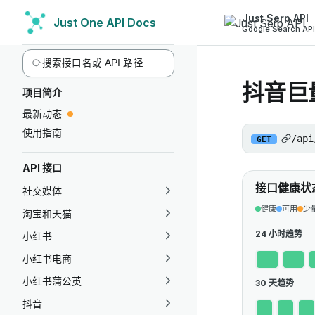
Just Serp API
Just One API Docs
Skip to content
Google Search API
Sidebar Navigation
抖音巨量
项目简介
最新动态
使用指南
/api
GET
API 接口
接口健康状
社交媒体
健康
可用
少
淘宝和天猫
24 小时趋势
小红书
小红书电商
小红书蒲公英
30 天趋势
抖音