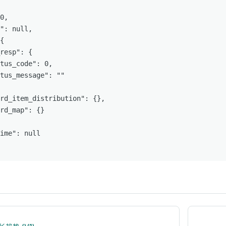
0,

": null,

{

resp": {

tus_code": 0,

tus_message": ""

rd_item_distribution": {},

rd_map": {}

ime": null
