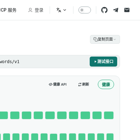
CP 服务
登录
复制页面
words/v1
测试接口
健康
健康 API
刷新