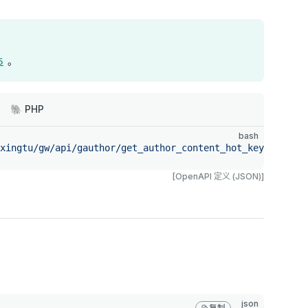
。
5
🐘 PHP
bash
xingtu/gw/api/gauthor/get_author_content_hot_keywords/v1
[OpenAPI 定义 (JSON)]
json
复制