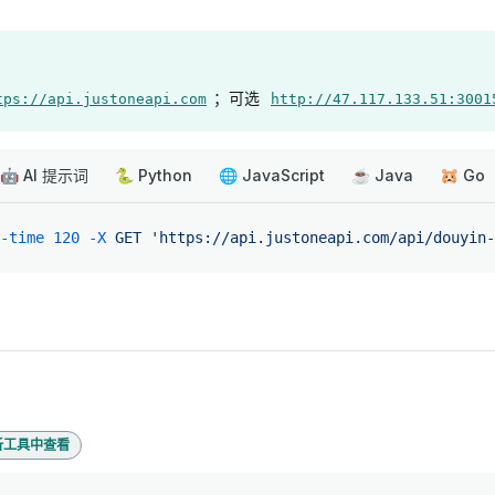
；可选
tps://api.justoneapi.com
http://47.117.133.51:3001
🤖 AI 提示词
🐍 Python
🌐 JavaScript
☕ Java
🐹 Go
-time
 120
 -X
 GET
 'https://api.justoneapi.com/api/douyin-
析工具中查看