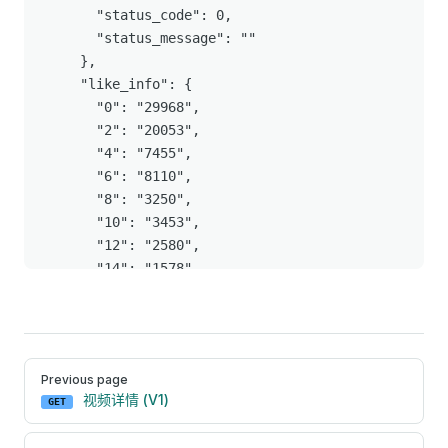
      "status_code": 0,

      "status_message": ""

    },

    "like_info": {

      "0": "29968",

      "2": "20053",

      "4": "7455",

      "6": "8110",

      "8": "3250",

      "10": "3453",

      "12": "2580",

      "14": "1578",

      "16": "1220",

      "18": "972",

      "20": "1036",

      "22": "1191",

Pager
Previous page
      "24": "1006",

视频详情 (V1)
GET
      "26": "809",

      "28": "821",
