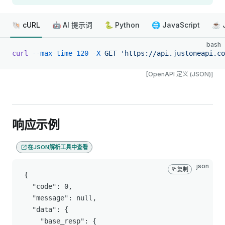
🐚 cURL
🤖 AI 提示词
🐍 Python
🌐 JavaScript
☕ 
bash
curl
 --max-time
 120
 -X
 GET
 'https://api.justoneapi.co
[OpenAPI 定义 (JSON)]
响应示例
在JSON解析工具中查看
json
复制
{

  "code": 0,

  "message": null,

  "data": {

    "base_resp": {
