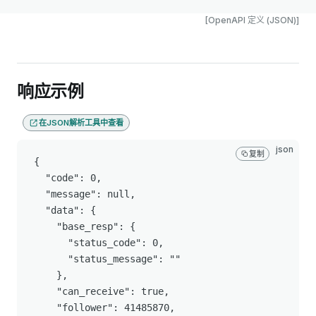
[OpenAPI 定义 (JSON)]
响应示例
在JSON解析工具中查看
json
复制
{

  "code": 0,

  "message": null,

  "data": {

    "base_resp": {

      "status_code": 0,

      "status_message": ""

    },

    "can_receive": true,

    "follower": 41485870,
