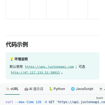
代码示例
💡 环境说明
默认使用
；可选
https://api.justoneapi.com
。
http://47.117.133.51:30015
🐚 cURL
🤖 AI 提示词
🐍 Python
🌐 JavaScript
☕ 
bash
curl
 --max-time
 120
 -X
 GET
 'https://api.justoneapi.co