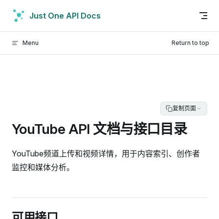
Skip to content
Just One API Docs
Menu
Return to top
复制页面
YouTube API 文档与接口目录
YouTube频道上传和视频详情，用于内容索引、创作者
监控和媒体分析。
可用接口